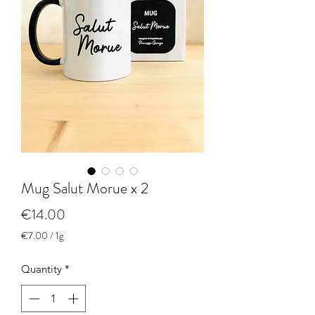
Mug Salut Morue x 2
Price
€14.00
€7.00
/
1g
€7.00
per
Quantity
*
1
Gram