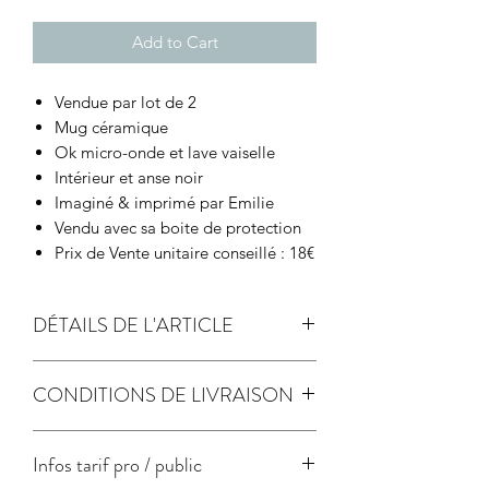
Add to Cart
Vendue par lot de 2
Mug céramique
Ok micro-onde et lave vaiselle
Intérieur et anse noir
Imaginé & imprimé par Emilie
Vendu avec sa boite de protection
Prix de Vente unitaire conseillé : 18€
DÉTAILS DE L'ARTICLE
passe au lave vaisselle
CONDITIONS DE LIVRAISON
Expédition sous 5 jours ouvrés avec
Infos tarif pro / public
suivi