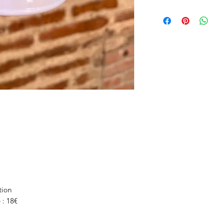
tarif pro unitaire
7€
tion
 : 18€