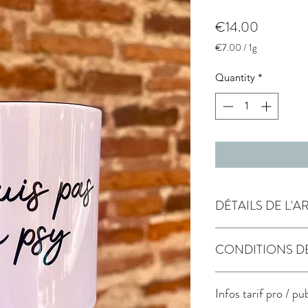
Price
€14.00
€7.00
/
1g
€7.00
per
Quantity
*
1
Gram
DÉTAILS DE L'A
passe au lave vaissel
CONDITIONS D
Expédition sous 5 jo
Infos tarif pro / pu