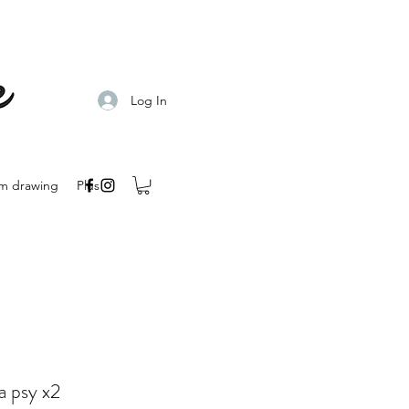
Log In
m drawing
Plus
a psy x2