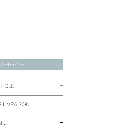
Add to Cart
RTICLE
le
E LIVRAISON
urs ouvrés avec suivi
blic