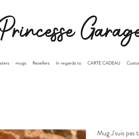
sters
mugs
Resellers
In regards to
CARTE CADEAU
Custo
Mug J'suis pas t