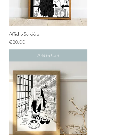
Affiche Sorcière
Price
€20.00
Add to Cart