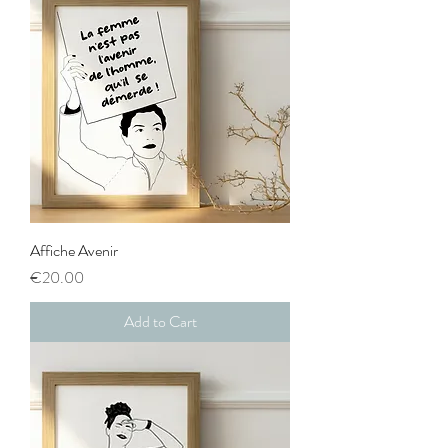
Affiche Avenir
Price
€20.00
Add to Cart