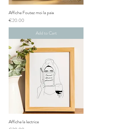
Affiche Foutez moi la paix
Price
€20.00
Add to Cart
Affiche la lectrice