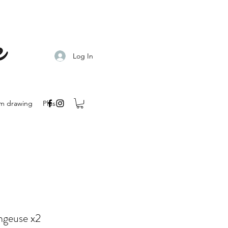
Log In
m drawing
Plus
ngeuse x2