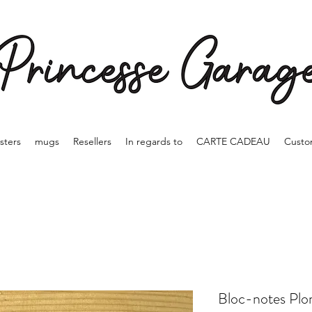
sters
mugs
Resellers
In regards to
CARTE CADEAU
Custo
Bloc-notes Plo