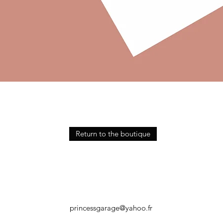
Quick View
Return to the boutique
princessgarage@yahoo.fr