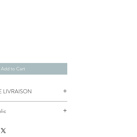
Add to Cart
E LIVRAISON
5 jours ouvrés
blic
prix unitaire public
conseillé