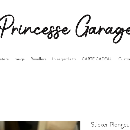
sters
mugs
Resellers
In regards to
CARTE CADEAU
Custo
Sticker Plongeu