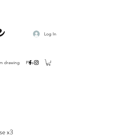
Log In
m drawing
Plus
se x3