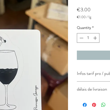
Price
€3.00
€1.00
/
1g
€1.00
per
Quantity
*
1
Gram
Infos tarif pro / pu
tarif pro unitaire
délais de livraison
Expédition sous 7 à 
1€