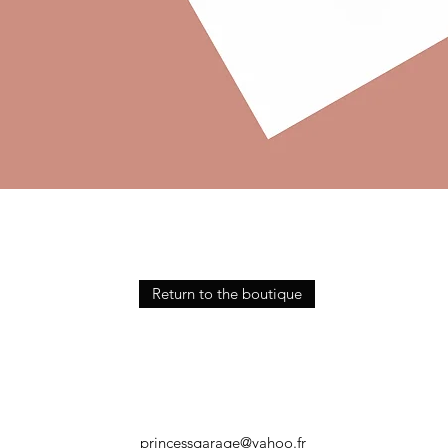
Quick View
Return to the boutique
princessgarage@yahoo.fr