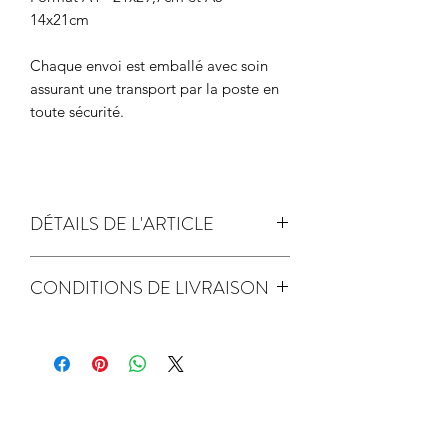
14x21cm
Chaque envoi est emballé avec soin
assurant une transport par la poste en
toute sécurité.
DÉTAILS DE L'ARTICLE
papier de création 250gr
CONDITIONS DE LIVRAISON
Label FSC - gestion responsable des
expédition sous 2 jours ouvrés
forêts