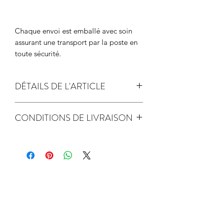
Chaque envoi est emballé avec soin
assurant une transport par la poste en
toute sécurité.
DÉTAILS DE L'ARTICLE
papier de création 250gr
CONDITIONS DE LIVRAISON
Label FSC - gestion responsable des
expédition sous 2 jours ouvrés
forêts
Related Products