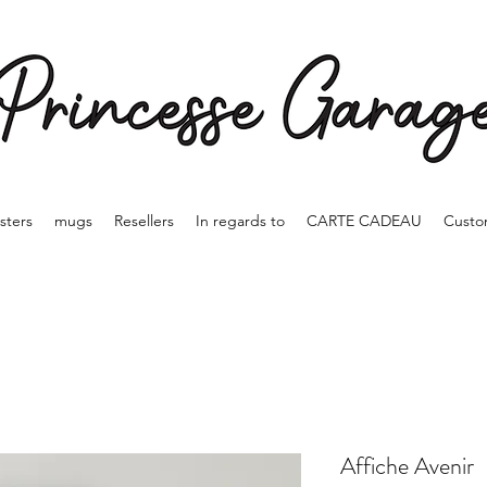
sters
mugs
Resellers
In regards to
CARTE CADEAU
Custo
Affiche Avenir