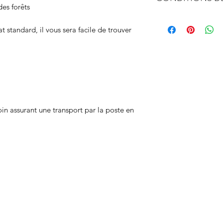
es forêts
Label FSC - gestion 
expédition sous 2 jo
 standard, il vous sera facile de trouver
n assurant une transport par la poste en