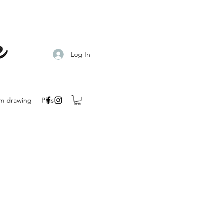
Log In
m drawing
Plus