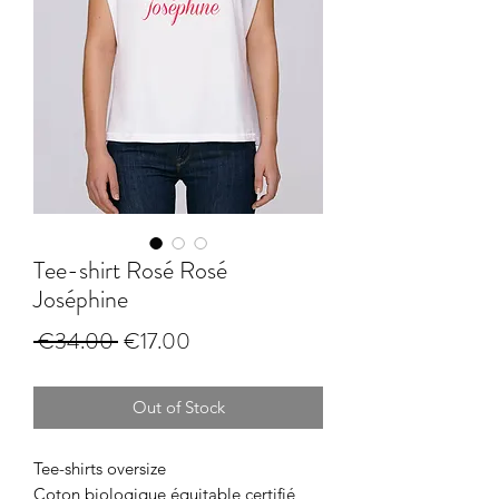
Tee-shirt Rosé Rosé
Joséphine
Regular
Sale
 €34.00 
€17.00
Price
Price
Out of Stock
Tee-shirts oversize
Coton biologique équitable certifié