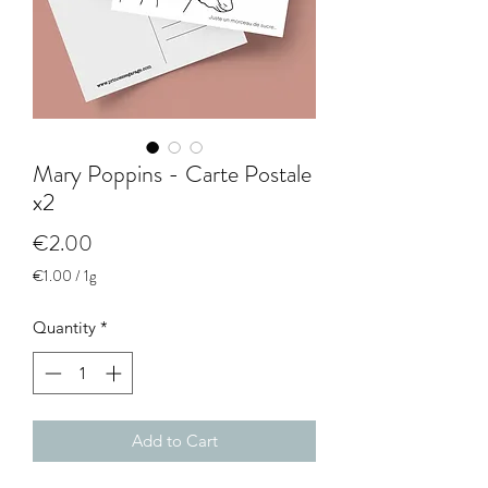
Mary Poppins - Carte Postale
x2
Price
€2.00
€1.00
/
1g
€1.00
per
Quantity
*
1
Gram
Add to Cart