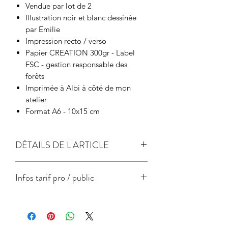
Vendue par lot de 2
Illustration noir et blanc dessinée
par Emilie
Impression recto / verso
Papier CREATION 300gr - Label
FSC - gestion responsable des
forêts
Imprimée à Albi à côté de mon
atelier
Format A6 - 10x15 cm
DÉTAILS DE L'ARTICLE
papier de création 300gr
Infos tarif pro / public
Label FSC - gestion responsable des
forêts
Prix
Prix unitaire
unitaire
public
pro
conseillé