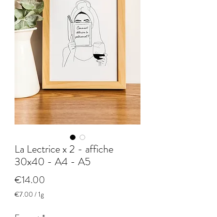
La Lectrice x 2 - affiche
30x40 - A4 - A5
Price
€14.00
€7.00
/
1g
€7.00
per