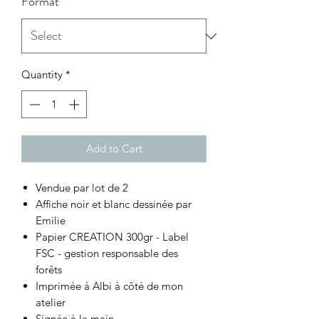
Format
*
1
Gram
Quantity
*
Add to Cart
Vendue par lot de 2
Affiche noir et blanc dessinée par
Emilie
Papier CREATION 300gr - Label
FSC - gestion responsable des
forêts
Imprimée à Albi à côté de mon
atelier
Signée à la main