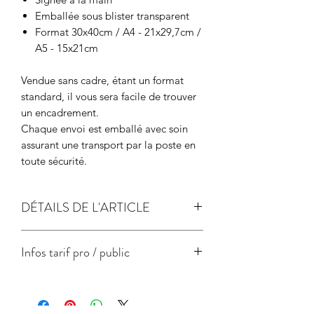
Emballée sous blister transparent
Format 30x40cm / A4 - 21x29,7cm /
A5 - 15x21cm
Vendue sans cadre, étant un format
standard, il vous sera facile de trouver
un encadrement.
Chaque envoi est emballé avec soin
assurant une transport par la poste en
toute sécurité.
DÉTAILS DE L'ARTICLE
papier de création 300gr
Infos tarif pro / public
Label FSC - gestion responsable des
forêts
Format
Prix
Prix
unitaire
unitaire