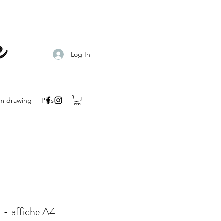
Log In
m drawing
Plus
 - affiche A4