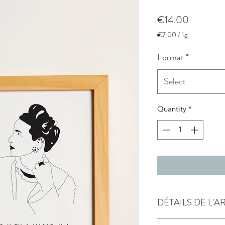
Price
€14.00
€7.00
/
1g
€7.00
per
Format
*
1
Gram
Select
Quantity
*
DÉTAILS DE L'A
papier de création 