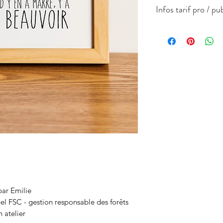
Infos tarif pro / pu
Label FSC - gestion 
Format
A4 -
21x29.7cm
par Emilie
l FSC - gestion responsable des forêts
 atelier