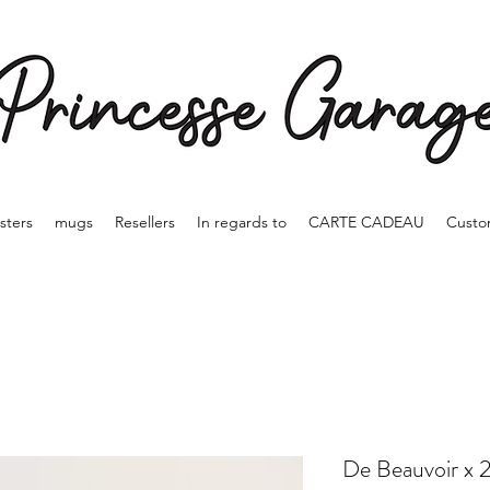
sters
mugs
Resellers
In regards to
CARTE CADEAU
Custo
De Beauvoir x 2