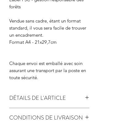
forêts
Vendue sans cadre, étant un format
standard, il vous sera facile de trouver
un encadrement.
Format A4 - 21x29,7cm
Chaque envoi est emballé avec soin
assurant une transport par la poste en
toute sécurité.
DÉTAILS DE L'ARTICLE
papier de création 250gr
CONDITIONS DE LIVRAISON
Label FSC - gestion responsable des
expédition sous 2 jours ouvrés
forêts